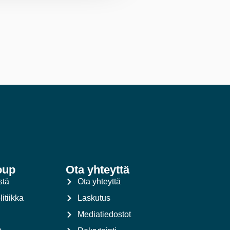
oup
Ota yhteyttä
stä
Ota yhteyttä
itiikka
Laskutus
Mediatiedostot