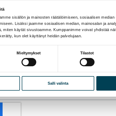
itä
Sukunimi
mme sisällön ja mainosten räätälöimiseen, sosiaalisen median
iseen. Lisäksi jaamme sosiaalisen median, mainosalan ja analy
, miten käytät sivustoamme. Kumppanimme voivat yhdistää näitä t
Puhelinumero
n kerätty, kun olet käyttänyt heidän palvelujaan.
tiedostomuodot: pdf, doc, docx)
Mieltymykset
Tilastot
Salli valinta