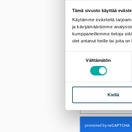
Tämä sivusto käyttää eväste
Etunimi
Käytämme evästeitä tarjoama
ja kävijämäärämme analysoim
kumppaneillemme tietoja siitä
Sähköposti
olet antanut heille tai joita o
Suostumuksen
Liitä CV tähän (sallitut 
Välttämätön
valinta
Viesti
Kiellä