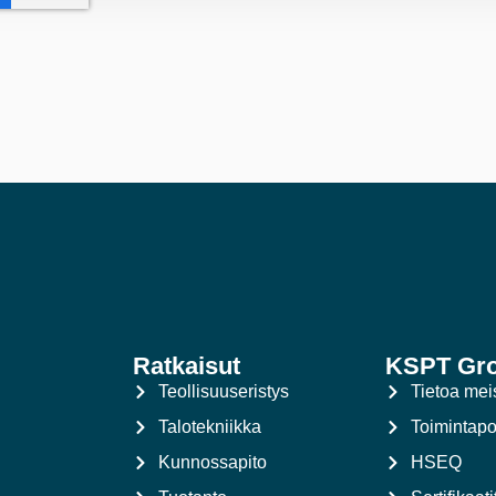
Ratkaisut
KSPT Gr
Teollisuuseristys
Tietoa mei
Talotekniikka
Toimintapol
Kunnossapito
HSEQ