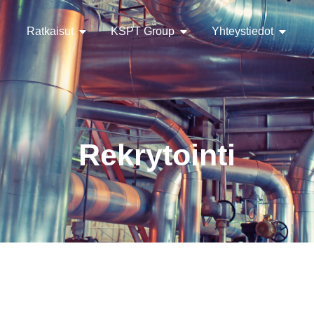
Ratkaisut
KSPT Group
Yhteystiedot
Rekrytointi