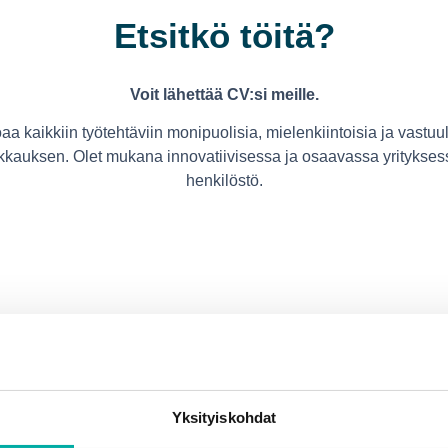
Etsitkö töitä?
Voit lähettää CV:si meille.
 kaikkiin työtehtäviin monipuolisia, mielenkiintoisia ja vastuul
lkkauksen. Olet mukana innovatiivisessa ja osaavassa yritykse
henkilöstö.
Yksityiskohdat
Lähetä avoin hakemus