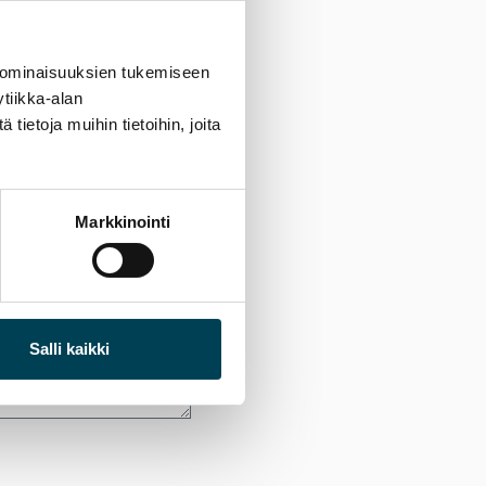
 ominaisuuksien tukemiseen
tiikka-alan
ietoja muihin tietoihin, joita
Markkinointi
Salli kaikki