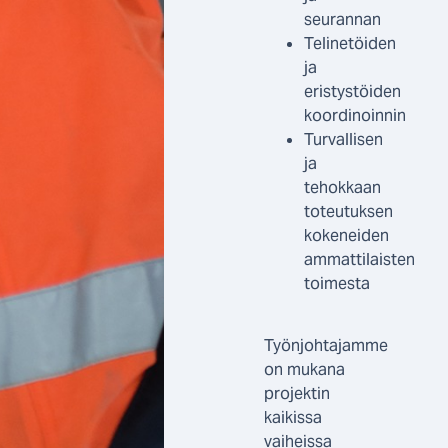
seurannan
Telinetöiden
ja
eristystöiden
koordinoinnin
Turvallisen
ja
tehokkaan
toteutuksen
kokeneiden
ammattilaisten
toimesta
Työnjohtajamme
on mukana
projektin
kaikissa
vaiheissa