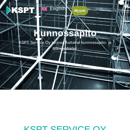
English
Myynti
Kunnossapito
KSPT Service Oy tarjoaa kattavat kunnossapito- ja
telinepalvelut.
KSPT SERVICE OY