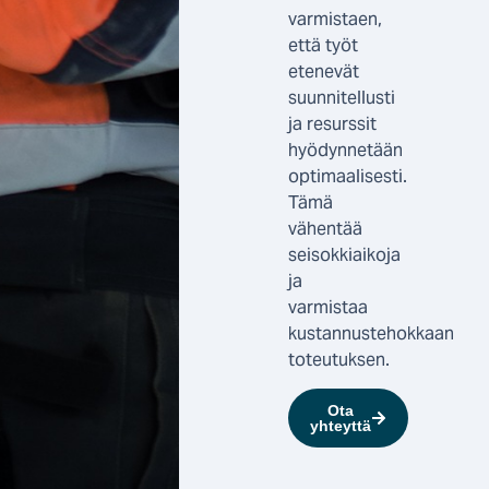
varmistaen,
että työt
etenevät
suunnitellusti
ja resurssit
hyödynnetään
optimaalisesti.
Tämä
vähentää
seisokkiaikoja
ja
varmistaa
kustannustehokkaan
toteutuksen.
Ota
yhteyttä