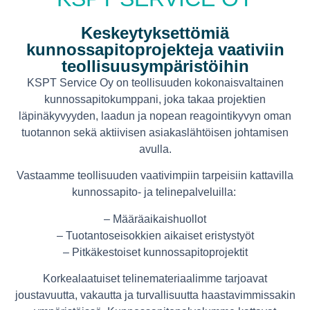
Keskeytyksettömiä
kunnossapitoprojekteja vaativiin
teollisuusympäristöihin
KSPT Service Oy on teollisuuden kokonaisvaltainen
kunnossapitokumppani, joka takaa projektien
läpinäkyvyyden, laadun ja nopean reagointikyvyn oman
tuotannon sekä aktiivisen asiakaslähtöisen johtamisen
avulla.
Vastaamme teollisuuden vaativimpiin tarpeisiin kattavilla
kunnossapito- ja telinepalveluilla:
– Määräaikaishuollot
– Tuotantoseisokkien aikaiset eristystyöt
– Pitkäkestoiset kunnossapitoprojektit
Korkealaatuiset telinemateriaalimme tarjoavat
joustavuutta, vakautta ja turvallisuutta haastavimmissakin