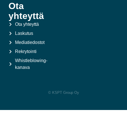
Ota
yhteyttä
Ota yhteyttä
Laskutus
Mediatiedostot
Rekrytointi
Whistleblowing-
kanava
© KSPT Group Oy