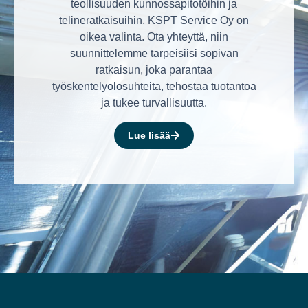
teollisuuden kunnossapitotöihin ja
telineratkaisuihin, KSPT Service Oy on
oikea valinta. Ota yhteyttä, niin
suunnittelemme tarpeisiisi sopivan
ratkaisun, joka parantaa
työskentelyolosuhteita, tehostaa tuotantoa
ja tukee turvallisuutta.
Lue lisää