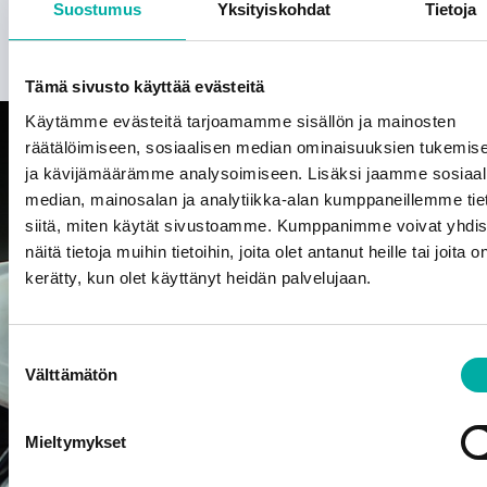
Suostumus
Yksityiskohdat
Tietoja
Tämä sivusto käyttää evästeitä
Käytämme evästeitä tarjoamamme sisällön ja mainosten
räätälöimiseen, sosiaalisen median ominaisuuksien tukemis
ja kävijämäärämme analysoimiseen. Lisäksi jaamme sosiaal
median, mainosalan ja analytiikka-alan kumppaneillemme tie
Kokonaisvaltai
siitä, miten käytät sivustoamme. Kumppanimme voivat yhdis
kunnossapitopa
näitä tietoja muihin tietoihin, joita olet antanut heille tai joita o
Teollisuuden
kerätty, kun olet käyttänyt heidän palvelujaan.
kunnossapito
vaatii
huolellista
Suostumuksen
Välttämätön
suunnittelua
valinta
ja
ennakoivaa
Mieltymykset
toimintaa,
jotta