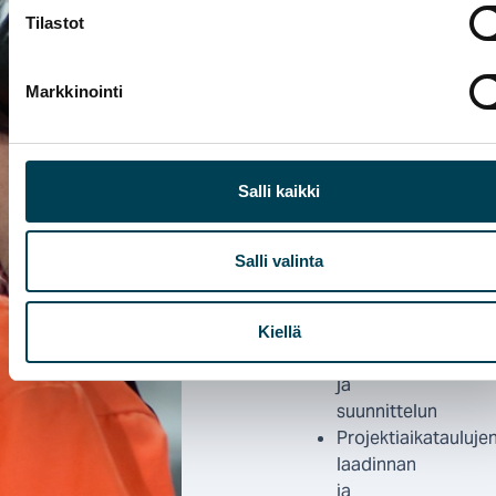
tuotanto
Tilastot
pysyy
käynnissä
Markkinointi
ilman
odottamattomia
viivästyksiä.
KSPT
Salli kaikki
Service
Oyn
kunnossapitopalvelut
Salli valinta
kattavat:
Eristystarpeiden
Kiellä
kartoituksen
ja
suunnittelun
Projektiaikatauluje
laadinnan
ja