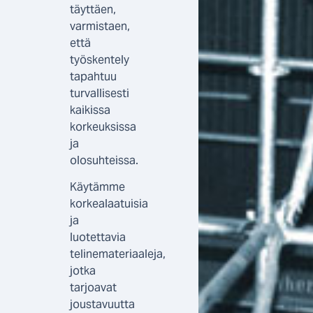
täyttäen,
varmistaen,
että
työskentely
tapahtuu
turvallisesti
kaikissa
korkeuksissa
ja
olosuhteissa.
Käytämme
korkealaatuisia
ja
luotettavia
telinemateriaaleja,
jotka
tarjoavat
joustavuutta