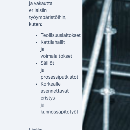
ja vakautta
erilaisiin
työympäristöihin,
kuten:
Teollisuuslaitokset
Kattilahallit
ja
voimalaitokset
Säiliöt
ja
prosessiputkistot
Korkealle
asennettavat
eristys-
ja
kunnossapitotyöt