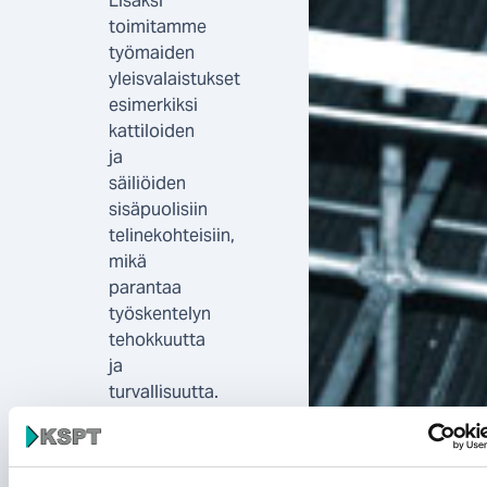
Lisäksi
toimitamme
työmaiden
yleisvalaistukset
esimerkiksi
kattiloiden
ja
säiliöiden
sisäpuolisiin
telinekohteisiin,
mikä
parantaa
työskentelyn
tehokkuutta
ja
turvallisuutta.
Ota
yhteyttä