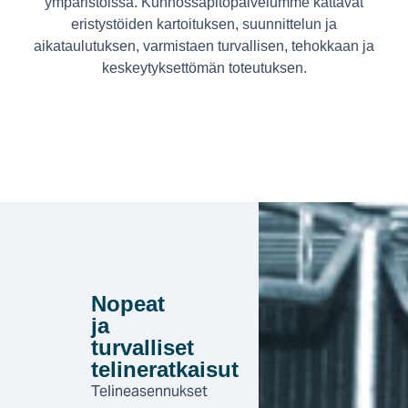
ympäristöissä. Kunnossapitopalvelumme kattavat
eristystöiden kartoituksen, suunnittelun ja
aikataulutuksen, varmistaen turvallisen, tehokkaan ja
keskeytyksettömän toteutuksen.
Nopeat
ja
turvalliset
telineratkaisut
Telineasennukset