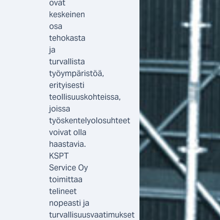
ovat
keskeinen
osa
tehokasta
ja
turvallista
työympäristöä,
erityisesti
teollisuuskohteissa,
joissa
työskentelyolosuhteet
voivat olla
haastavia.
KSPT
Service Oy
toimittaa
telineet
nopeasti ja
turvallisuusvaatimukset