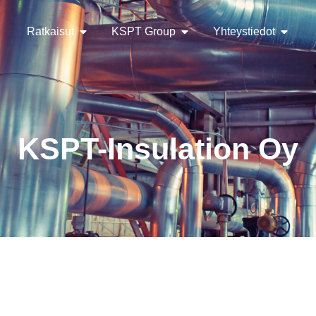
Ratkaisut
KSPT Group
Yhteystiedot
KSPT-Insulation Oy