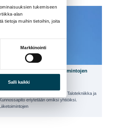
 ominaisuuksien tukemiseen
tiikka-alan
AJANKOHTAISTA
,
KSPT-INSULATION OY
ietoja muihin tietoihin, joita
Markkinointi
KSPT-Insulation Oy:n liiketoimintojen
eriyttäminen
Salli kaikki
01.10.2024
KSPT:n liiketoiminnoista Teollisuus, Talotekniikka ja
Kunnossapito eriytetään omiksi yhtiöiksi.
Liiketoimintojen