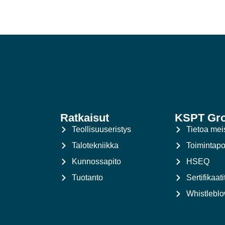
Ratkaisut
KSPT Gr
Teollisuuseristys
Tietoa mei
Talotekniikka
Toimintapol
Kunnossapito
HSEQ
Tuotanto
Sertifikaati
Whistlebl