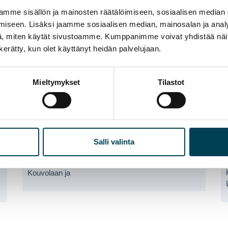
mme sisällön ja mainosten räätälöimiseen, sosiaalisen median
iseen. Lisäksi jaamme sosiaalisen median, mainosalan ja analy
AJANKOHTAISTA
,
KSPT-INSULATION OY
, miten käytät sivustoamme. Kumppanimme voivat yhdistää näitä t
n kerätty, kun olet käyttänyt heidän palvelujaan.
Mieltymykset
Tilastot
KSPT-Insulation Oy:n uudet tilat
01.10.2024
Salli valinta
KSPT-Insulation panostaa liiketoiminnan kasvuun
rakentamalla uudet tuotanto-ja varastohallit
Kouvolaan ja