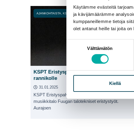
Käytämme evästeitä tarjoama
ja kävijämäärämme analysoim
AJANKOHTAISTA
,
KSPT ERISTYSPALVELUT OY
kumppaneillemme tietoja siitä
olet antanut heille tai joita o
Suostumuksen
Välttämätön
valinta
KSPT Eristyspalvelut Oy laajentaa länsi-
rannikolle
Kiellä
31.01.2025
KSPT Eristyspalvelut Oy toteuttaa Turussa
musiikkitalo Fuugan talotekniset eristystyöt.
Aurajoen