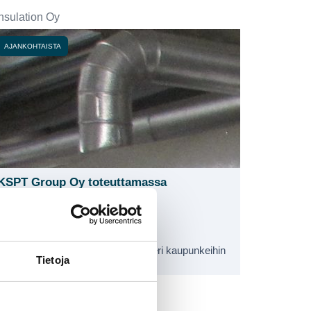
nsulation Oy
AJANKOHTAISTA
KSPT Group Oy toteuttamassa
kaukolämpöakkuja
31.01.2025
KSPT Group Oy on mukana neljän
kaukolämpöakun toimittamisessa eri kaupunkeihin
Tietoja