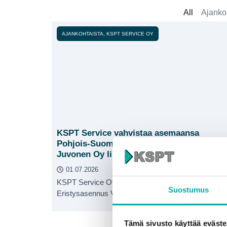
All
Ajanko
AJANKOHTAISTA
,
KSPT SERVICE OY
KSPT Service vahvistaa asemaansa
Pohjois-Suomessa – Eristysasennus V
Juvonen Oy liittyy osaksi KSPT:tä
01.07.2026
KSPT Service Oy on ostanut Keminmaalla toimiva
Suostumus
Eristysasennus V Juvonen
Tämä sivusto käyttää eväste