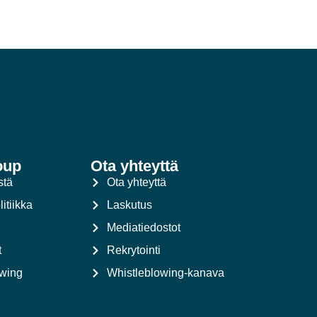
oup
Ota yhteyttä
stä
Ota yhteyttä
itiikka
Laskutus
Mediatiedostot
t
Rekrytointi
owing
Whistleblowing-kanava